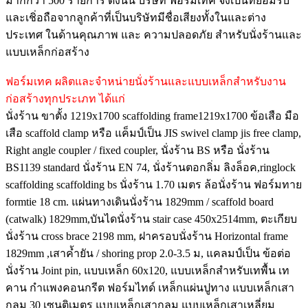
มากกว่า 500 รายการ ดังนั้น บริษัท ฟอร์มเทค จึงเป็นที่ยอมรับ
และเชิ่อถือจากลูกค้าที่เป็นบริษัทมีชื่อเสียงทั้งในและต่าง
ประเทศ ในด้านคุณภาพ และ ความปลอดภัย สำหรับนั่งร้านและ
แบบเหล็กก่อสร้าง
ฟอร์มเทค ผลิตและจำหน่ายนั่งร้านและแบบเหล็กสำหรับงาน
ก่อสร้างทุกประเภท ได้แก่
นั่งร้าน ขาตั้ง 1219x1700 scaffolding frame1219x1700 ข้อเสือ มือ
เสือ scaffold clamp หรือ แค็มป์เป็น JIS swivel clamp jis free clamp,
Right angle coupler / fixed coupler, นั่งร้าน BS หรือ นั่งร้าน
BS1139 standard นั่งร้าน EN 74, นั่งร้านตอกลิ่ม ลิงล็อค,ringlock
scaffolding scaffolding bs นั่งร้าน 1.70 เมตร ล้อนั่งร้าน ฟอร์มทาย
formtie 18 cm. แผ่นทางเดินนั่งร้าน 1829mm / scaffold board
(catwalk) 1829mm,บันไดนั่งร้าน stair case 450x2514mm, ตะเกียบ
นั่งร้าน cross brace 2198 mm, ฝาครอบนั่งร้าน Horizontal frame
1829mm ,เสาค้ำยัน / shoring prop 2.0-3.5 ม, แคลมป์เป็น ข้อต่อ
นั่งร้าน Joint pin, แบบเหล็ก 60x120, แบบเหล็กสำหรับเทพื้น เท
คาน กำแพงคอนกรีต ฟอร์มไทด์ เหล็กแผ่นปูทาง แบบเหล็กเสา
กลม 30 เซนติเมตร แบบเหล็กเสากลม แบบเหล็กเสาเหลี่ยม