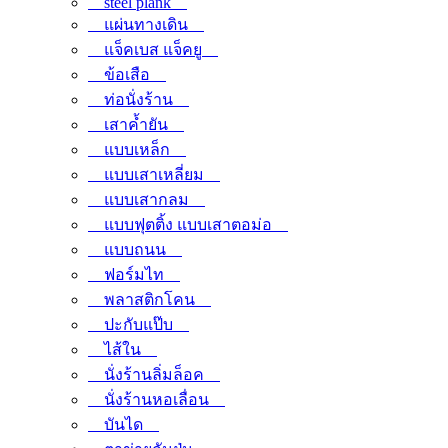
steel plank
แผ่นทางเดิน
แจ็คเบส แจ็คยู
ข้อเสือ
ท่อนั่งร้าน
เสาค้ำยัน
แบบเหล็ก
แบบเสาเหลี่ยม
แบบเสากลม
แบบฟุตติ้ง แบบเสาตอม่อ
แบบถนน
ฟอร์มไท
พลาสติกโคน
ปะกับแป๊บ
ไส้ใน
นั่งร้านลิ่มล็อค
นั่งร้านหอเลื่อน
บันได